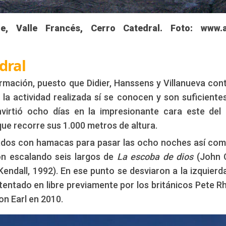
e, Valle Francés, Cerro Catedral. Foto: www.a
dral
mación, puesto que Didier, Hanssens y Villanueva con
la actividad realizada sí se conocen y son suficiente
invirtió ocho días en la impresionante cara este del
que recorre sus 1.000 metros de altura.
pados con hamacas para pasar las ocho noches así co
on escalando seis largos de
La escoba de dios
(John C
Kendall, 1992). En ese punto se desviaron a la izquierd
intentado en libre previamente por los británicos Pete R
on Earl en 2010.