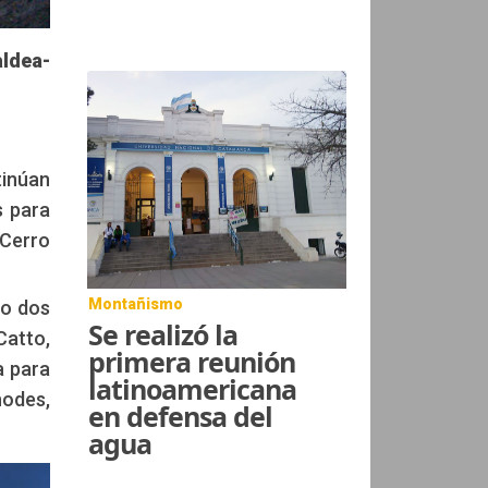
ldea-
tinúan
s para
 Cerro
Montañismo
mo dos
Se realizó la
atto,
primera reunión
a para
latinoamericana
hodes,
en defensa del
agua