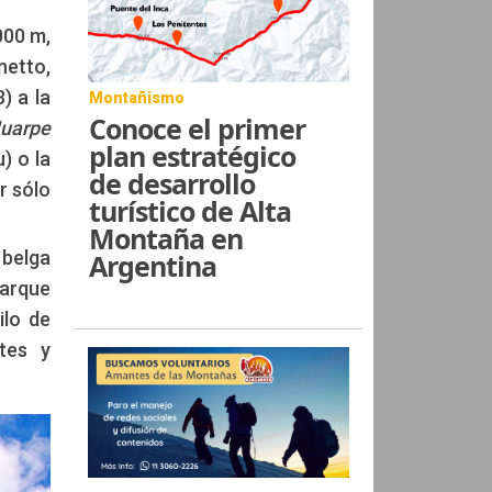
000 m,
netto,
) a la
Montañismo
Conoce el primer
Huarpe
plan estratégico
) o la
de desarrollo
r sólo
turístico de Alta
Montaña en
 belga
Argentina
Parque
ilo de
tes y