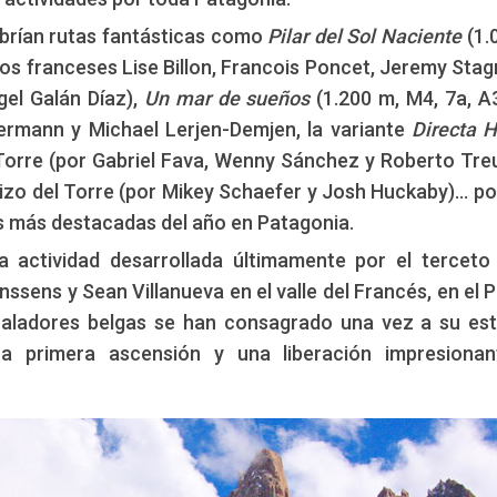
brían rutas fantásticas como
Pilar del Sol Naciente
(1.
 los franceses Lise Billon, Francois Poncet, Jeremy Stag
gel Galán Díaz),
Un mar de sueños
(1.200 m, M4, 7a, A3
ermann y Michael Lerjen-Demjen, la variante
Directa 
 Torre (por Gabriel Fava, Wenny Sánchez y Roberto Treu
izo del Torre (por Mikey Schaefer y Josh Huckaby)… po
s más destacadas del año en Patagonia.
la actividad desarrollada últimamente por el terceto
ssens y Sean Villanueva en el valle del Francés, en el 
escaladores belgas se han consagrado una vez a su est
a primera ascensión y una liberación impresionan