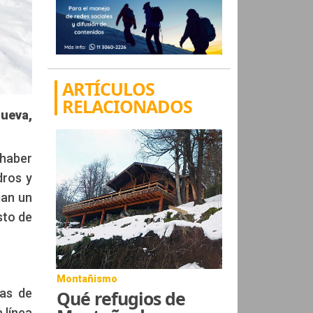
ARTÍCULOS
RELACIONADOS
ueva,
 haber
dros y
man un
sto de
Montañismo
ías de
Qué refugios de
 línea