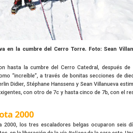
a en la cumbre del Cerro Torre. Foto: Sean Villan
ron hasta la cumbre del Cerro Catedral, después de
omo “increíble”, a través de bonitas secciones de die
Merlin Didier, Stéphane Hanssens y Sean Villanueva esti
xigentes, con otro de 7c y hasta cinco de 7b, con el re
Cota 2000
a 2000, los tres escaladores belgas ocuparon seis d
s, en la liberación de la vía
Italiana
de la cara este. Una