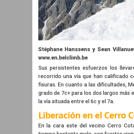
Stéphane Hanssens y Sean Villanuev
www.en.belclimb.be
Sus persistentes esfuerzos los lleva
recorrido una vía que han calificado c
fisuras. En cuanto a las dificultades, 
grado de 7c+ para los dos largos más e
la vía situada entre el 6c y el 7a.
Liberación en el Cerro 
En la cara este del vecino Cerro Cot
tiempo bastante malo, con fuertes viento