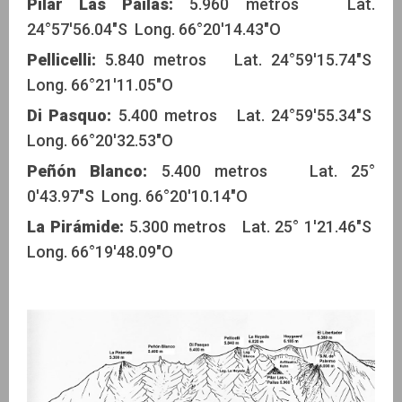
Pilar Las Pailas:
5.960 metros Lat.
24°57'56.04"S Long. 66°20'14.43"O
Pellicelli:
5.840 metros Lat. 24°59'15.74"S
Long. 66°21'11.05"O
Di Pasquo:
5.400 metros Lat. 24°59'55.34"S
Long. 66°20'32.53"O
Peñón Blanco:
5.400 metros Lat. 25°
0'43.97"S Long. 66°20'10.14"O
La Pirámide:
5.300 metros Lat. 25° 1'21.46"S
Long. 66°19'48.09"O