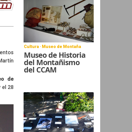
Cultura · Museo de Montaña
mentos
Museo de Historia
del Montañismo
Martín
del CCAM
eo de
 el 28