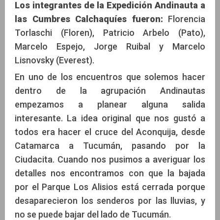
Los integrantes de la Expedición Andinauta a
las Cumbres Calchaquíes fueron:
Florencia
Por Marcelo Espejo y Marcelo Lisnovsky
Torlaschi (Floren), Patricio Arbelo (Pato),
Marcelo Espejo, Jorge Ruibal y Marcelo
Lisnovsky (Everest).
En uno de los encuentros que solemos hacer
dentro de la agrupación Andinautas
empezamos a planear alguna salida
interesante. La idea original que nos gustó a
todos era hacer el cruce del Aconquija, desde
Catamarca a Tucumán, pasando por la
Ciudacita. Cuando nos pusimos a averiguar los
detalles nos encontramos con que la bajada
por el Parque Los Alisios está cerrada porque
desaparecieron los senderos por las lluvias, y
no se puede bajar del lado de Tucumán.