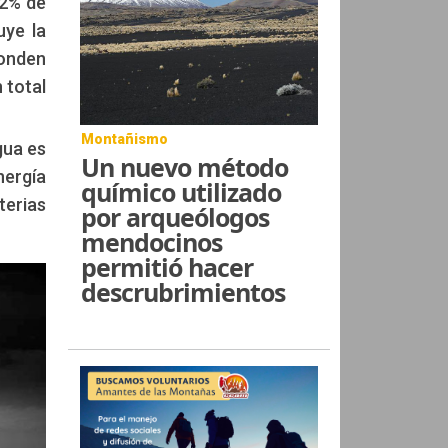
22% de
uye la
ponden
 total
Montañismo
gua es
Un nuevo método
nergía
químico utilizado
terias
por arqueólogos
mendocinos
permitió hacer
descrubrimientos