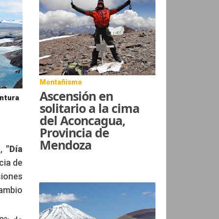
Montañismo
Ascensión en
entura
solitario a la cima
del Aconcagua,
Provincia de
Mendoza
,
"Día
cia de
ciones
cambio