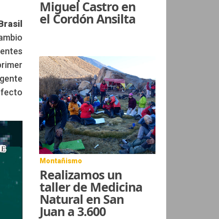
Miguel Castro en
el Cordón Ansilta
Brasil
ambio
tentes
primer
igente
efecto
Montañismo
Realizamos un
taller de Medicina
Natural en San
Juan a 3.600