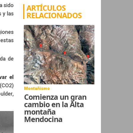
a sido
ARTÍCULOS
RELACIONADOS
 y las
iones
 estas
ada de
var el
 (CO2)
Montañismo
ulder,
Comienza un gran
cambio en la Alta
montaña
Mendocina