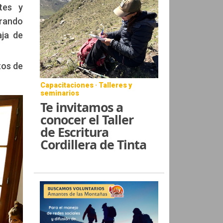
tes y
orando
aja de
tos de
Capacitaciones · Talleres y
seminarios
Te invitamos a
conocer el Taller
de Escritura
Cordillera de Tinta