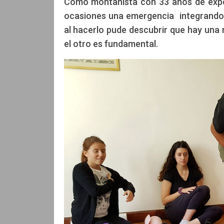
Como montañista con 33 años de exper
ocasiones una emergencia integrando 
Guillermo Martin
Natalia Fernán
al hacerlo pude descubrir que hay una
el otro es fundamental.