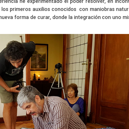
iencia he experimentado el poder resolver, en incon
los primeros auxilios conocidos con maniobras natur
Edición: CCAM
dez Juárez
 nueva forma de curar, donde la integración con uno m