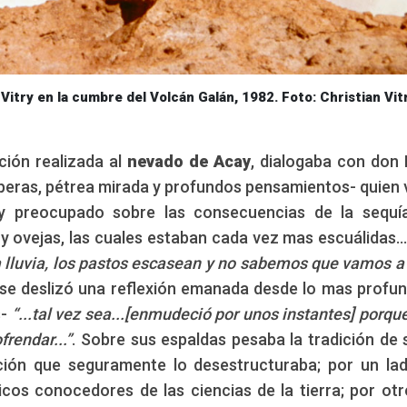
 del Volcán Galán, 1982. Foto: Christian Vit
ión realizada al
nevado de Acay
, dialogaba con don
eras, pétrea mirada y profundos pensamientos- quien v
 preocupado sobre las consecuencias de la sequía
 y ovejas, las cuales estaban cada vez mas escuálidas..
lluvia, los pastos escasean y no sabemos que vamos a
, se deslizó una reflexión emanada desde lo mas profu
s-
“...tal vez sea...[enmudeció por unos instantes] porqu
rendar...”
. Sobre sus espaldas pesaba la tradición de s
ión que seguramente lo desestructuraba; por un lad
icos conocedores de las ciencias de la tierra; por otr