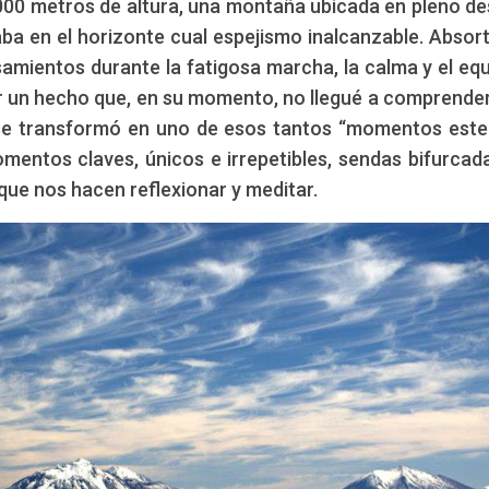
6.000 metros de altura, una montaña ubicada en pleno de
Edición: CCAM
ropólogo
ba en el horizonte cual espejismo inalcanzable. Absor
amientos durante la fatigosa marcha, la calma y el equi
or un hecho que, en su momento, no llegué a comprender
se transformó en uno de esos tantos “momentos este
omentos claves, únicos e irrepetibles, sendas bifurcad
que nos hacen reflexionar y meditar.