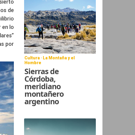
sierto
tos de
librio
 en lo
lares”
as por
Cultura · La Montaña y el
Hombre
Sierras de
Córdoba,
meridiano
montañero
argentino