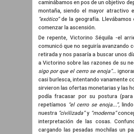
caminábamos en pos de un objetivo depo
montaña, siendo el mayor atractivo 
“exótico”
de la geografía. Llevábamos c
comenzar la ascensión.
De repente, Victorino Séquila -el ar
comunicó que no seguiría avanzando c
retirada y nos pasaría a buscar unos d
a Victorino sobre las razones de su ne
sigo por que el cerro se enoja”
... igno
casi burlesca, intentando vanamente co
sirvieron las ofertas monetarias y las 
podía fracasar por su postura (para 
repetíamos
“el cerro se enoja...”,
lindo
nuestra
“civilizada”
y
“moderna”
concep
interpretación de las cosas. Confun
cargando las pesadas mochilas un par