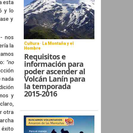
a esta
6 y lo
base y
s- nos
Cultura · La Montaña y el
ría la
Hombre
ltamos
Requisitos e
información para
o:
“no
poder ascender al
acción
Volcán Lanín para
e nada
la temporada
dición
2015-2016
amos y
claro,
r otra
marcha
 éxito