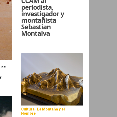
CCAM al
periodista,
investigador y
montañista
Sebastian
Montalva
 se
y
Cultura · La Montaña y el
Hombre