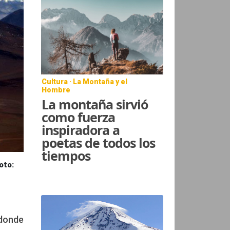
Cultura · La Montaña y el
Hombre
La montaña sirvió
como fuerza
inspiradora a
poetas de todos los
tiempos
oto:
 donde