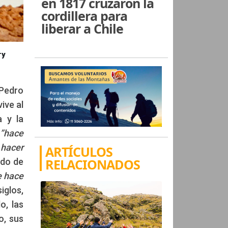
en 1817 cruzaron la
cordillera para
liberar a Chile
ry
 Pedro
ive al
 y la
.
”hace
 hacer
ARTÍCULOS
RELACIONADOS
ndo de
e hace
iglos,
o, las
o, sus