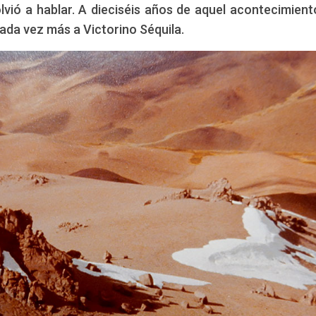
lvió a hablar. A dieciséis años de aquel acontecimient
ada vez más a Victorino Séquila.