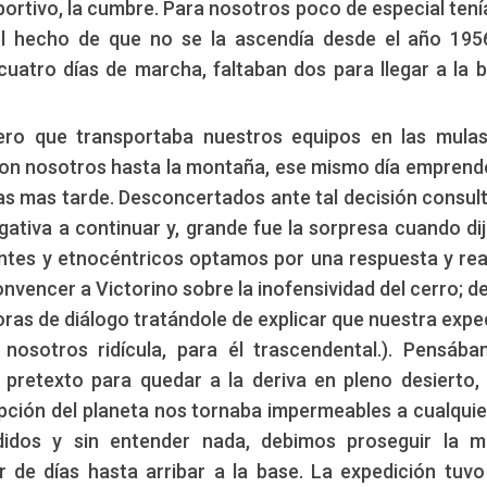
rtivo, la cumbre. Para nosotros poco de especial tení
el hecho de que no se la ascendía desde el año 195
uatro días de marcha, faltaban dos para llegar a la 
riero que transportaba nuestros equipos en las mula
on nosotros hasta la montaña, ese mismo día emprende
ías mas tarde. Desconcertados ante tal decisión consu
gativa a continuar y, grande fue la sorpresa cuando dij
rantes y etnocéntricos optamos por una respuesta y re
nvencer a Victorino sobre la inofensividad del cerro; d
horas de diálogo tratándole de explicar que nuestra expe
nosotros ridícula, para él trascendental.). Pensáb
 pretexto para quedar a la deriva en pleno desierto, 
ción del planeta nos tornaba impermeables a cualquie
didos y sin entender nada, debimos proseguir la 
 de días hasta arribar a la base. La expedición tuvo