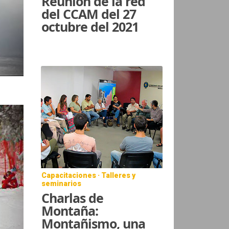
Reunión de la red
del CCAM del 27
octubre del 2021
Capacitaciones · Talleres y
seminarios
Charlas de
Montaña:
Montañismo, una