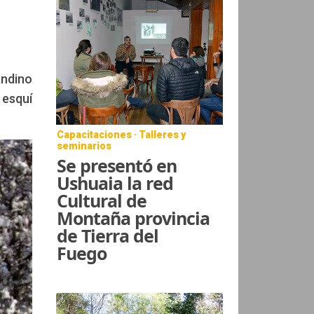
Andino
 esquí
Capacitaciones · Talleres y
seminarios
Se presentó en
Ushuaia la red
Cultural de
Montaña provincia
de Tierra del
Fuego