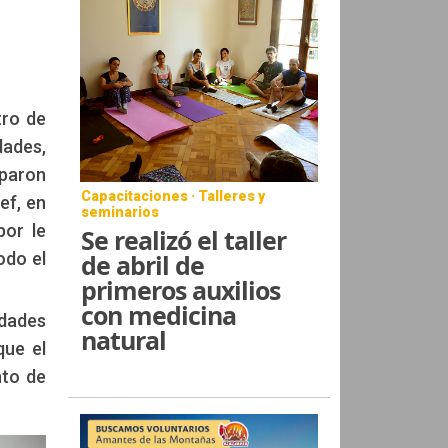
tro de
dades,
iparon
Capacitaciones · Talleres y
ef, en
seminarios
por le
Se realizó el taller
de abril de
odo el
primeros auxilios
con medicina
idades
natural
que el
nto de