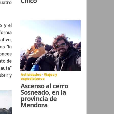
Chico
cuatro
o y el
 forma
tivo,
os “la
tonces
nto de
nauta”
Actividades · Viajes y
brir y
expediciones
Ascenso al cerro
Sosneado, en la
provincia de
Mendoza