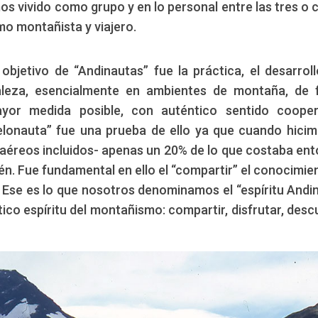
os vivido como grupo y en lo personal entre las tres o 
mo montañista y viajero.
bjetivo de “Andinautas” fue la práctica, el desarroll
aleza, esencialmente en ambientes de montaña, de
or medida posible, con auténtico sentido coopera
elonauta” fue una prueba de ello ya que cuando hicim
es aéreos incluidos- apenas un 20% de lo que costaba en
én. Fue fundamental en ello el “compartir” el conocimie
 Ese es lo que nosotros denominamos el “espíritu Andi
ico espíritu del montañismo: compartir, disfrutar, descu