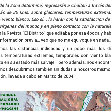
AM
 de la zona determine) regresarán a Chaltén a través de
más de 80 kms. sobre glaciares, temperaturas extrema
viento blanco. Eso sí... lo harán con la satisfacción de
s vírgenes del mundo y en pleno contacto con la natural
n la Revista “El Distrito” que editaba por esa época y ha
a información previa… veo que no me equivoqué en nada
mos las distancias indicadas y un poco más, los d
os temperaturas extremas, temporales con viento bl
eza en su estado más salvaje… pero además, nos encon
, nos descubrimos también sin dudas a nosotros mismo
ición, llevada a cabo en Marzo de 2004.