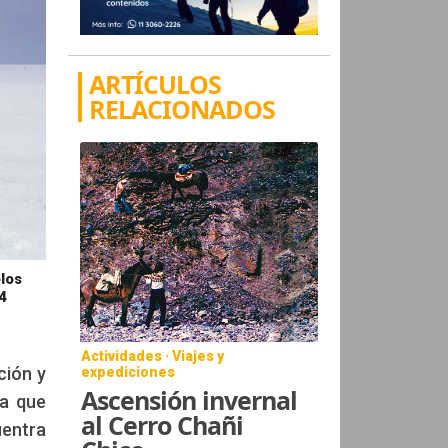
ARTÍCULOS
RELACIONADOS
elos
4
Actividades · Viajes y
ción y
expediciones
Ascensión invernal
la que
al Cerro Chañi
uentra