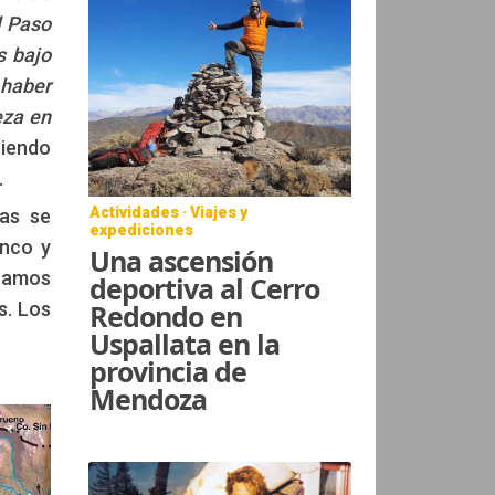
l Paso
s bajo
 haber
eza en
biendo
…
Actividades · Viajes y
ías se
expediciones
anco y
Una ascensión
tramos
deportiva al Cerro
Redondo en
s. Los
Uspallata en la
provincia de
Mendoza