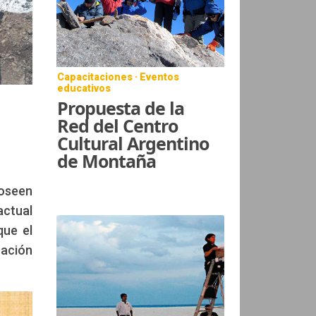
Capacitaciones · Eventos
educativos
Propuesta de la
Red del Centro
Cultural Argentino
de Montaña
poseen
actual
que el
zación