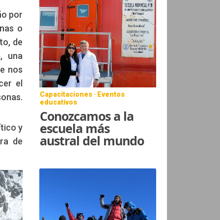
ño por
onas o
to, de
, una
se nos
cer el
Capacitaciones · Eventos
sonas.
educativos
Conozcamos a la
escuela más
tico y
austral del mundo
ura de