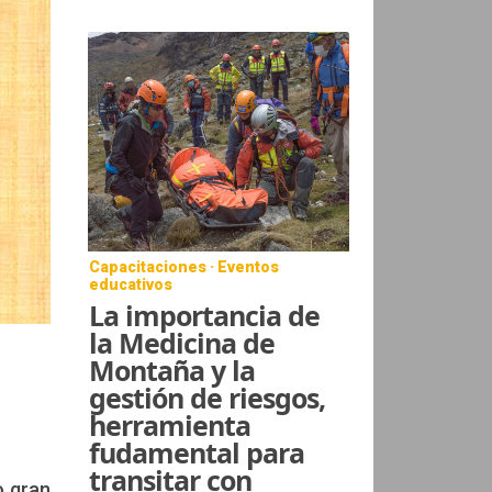
Capacitaciones · Eventos
educativos
La importancia de
la Medicina de
Montaña y la
gestión de riesgos,
herramienta
fudamental para
transitar con
o gran