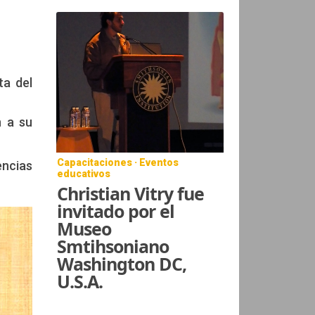
ta del
n a su
Capacitaciones · Eventos
encias
educativos
Christian Vitry fue
invitado por el
Museo
Smtihsoniano
Washington DC,
U.S.A.