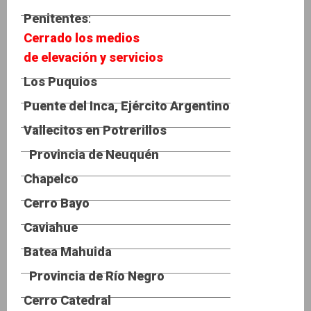
Penitentes
:
Cerrado los medios
de elevación y servicios
Los Puquios
Puente del Inca, Ejército Argentino
Vallecitos en Potrerillos
Provincia de Neuquén
Chapelco
Cerro Bayo
Caviahue
Batea Mahuida
Provincia de Río Negro
Cerro Catedral