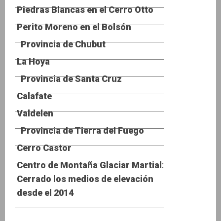
Piedras Blancas en el Cerro Otto
Perito Moreno en el Bolsón
Provincia de Chubut
La Hoya
Provincia de Santa Cruz
Calafate
Valdelen
Provincia de Tierra del Fuego
Cerro Castor
Centro de Montaña Glaciar Martial
:
Cerrado los medios de elevación
desde el 2014