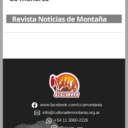
Revista Noticias de Montaña
www.facebook.com/ccamontania
info@culturademontania.org.ar
+54 11 3060-2226
@ccam_arg