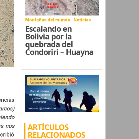
Montañas del mundo · Noticias
Escalando en
Bolivia por la
quebrada del
Condoriri – Huayna
encias
rcos)
niendo
ARTÍCULOS
es nos
RELACIONADOS
scribió