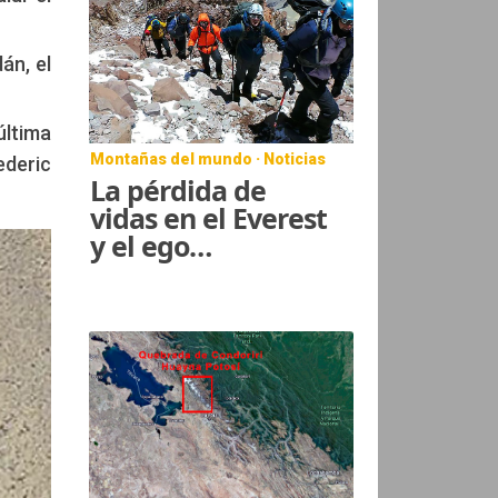
dán, el
última
Montañas del mundo · Noticias
ederic
La pérdida de
vidas en el Everest
y el ego…