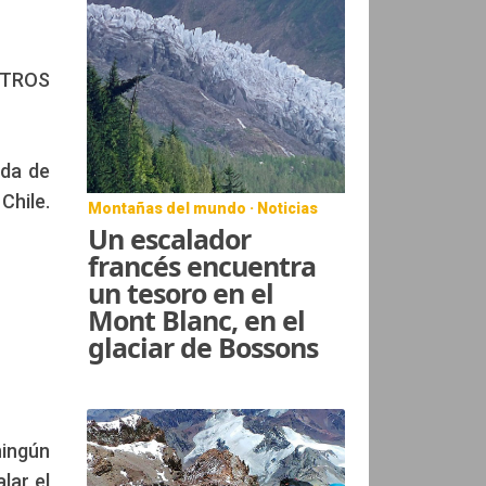
STROS
eda de
hile.
Montañas del mundo · Noticias
Un escalador
francés encuentra
un tesoro en el
Mont Blanc, en el
glaciar de Bossons
ningún
lar el