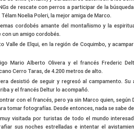
Gs de rescate con perros a participar de la búsqueda.
 Télam Noelia Poleri, la mejor amiga de Marco.
stemas cordobés amante del montañismo y la espiritua
e con un amigo cordobés.
to Valle de Elqui, en la región de Coquimbo, y acampa
go Mario Alberto Olivera y el francés Frederic Del
cano Cerro Taras, de 4.200 metros de alto.
vera desistió de seguir y regresó al campamento. Su
riba y el francés Deltur lo acompañó.
ntrar con el francés, pero ya sin Marco quien, según D
ra tomar fotografías. Desde entonces, nada se sabe de 
n muy visitada por turistas de todo el mundo interesa
rafiar sus noches estrelladas e intentar el avistamie