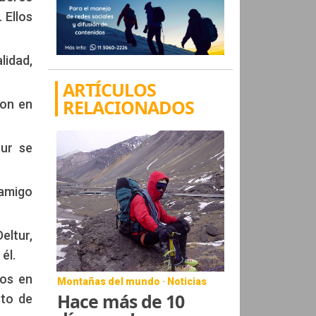
 Ellos
lidad,
ARTÍCULOS
RELACIONADOS
ron en
tur se
 amigo
eltur,
él.
dos en
Montañas del mundo · Noticias
Hace más de 10
nto de